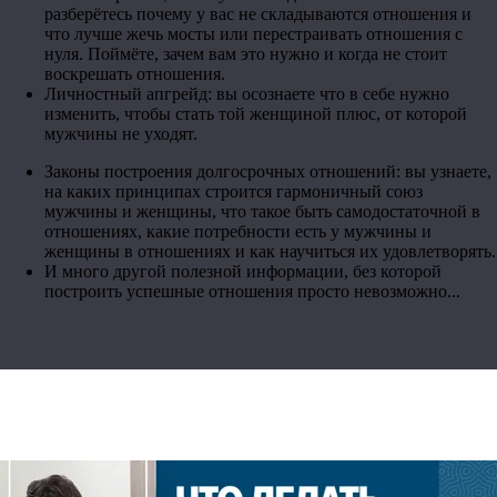
разберётесь почему у вас не складываются отношения и
что лучше жечь мосты или перестраивать отношения с
нуля. Поймёте, зачем вам это нужно и когда не стоит
воскрешать отношения.
Личностный апгрейд: вы осознаете что в себе нужно
изменить, чтобы стать той женщиной плюс, от которой
мужчины не уходят.
Законы построения долгосрочных отношений: вы узнаете,
на каких принципах строится гармоничный союз
мужчины и женщины, что такое быть самодостаточной в
отношениях, какие потребности есть у мужчины и
женщины в отношениях и как научиться их удовлетворять.
И много другой полезной информации, без которой
построить успешные отношения просто невозможно...