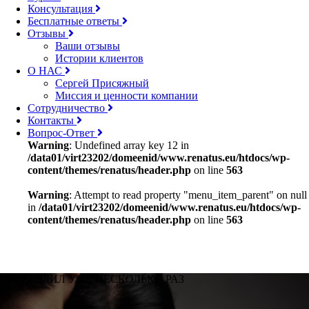
Консультация
Бесплатные ответы
Отзывы
Ваши отзывы
Истории клиентов
О НАС
Сергей Присяжный
Миссия и ценности компании
Cотрудничество
Контакты
Вопрос-Ответ
Warning
: Undefined array key 12 in
/data01/virt23202/domeenid/www.renatus.eu/htdocs/wp-
content/themes/renatus/header.php
on line
563
Warning
: Attempt to read property "menu_item_parent" on null
in
/data01/virt23202/domeenid/www.renatus.eu/htdocs/wp-
content/themes/renatus/header.php
on line
563
ОН УХОДИЛ УЖЕ НЕСКОЛЬКО РАЗ